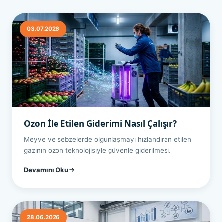
03.07.2026
Ozon İle Etilen Giderimi Nasıl Çalışır?
Meyve ve sebzelerde olgunlaşmayı hızlandıran etilen
gazının ozon teknolojisiyle güvenle giderilmesi.
Devamını Oku
28.06.2026