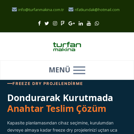
info@turfanmakina.com.tr
rifatkundak@hotmail.com
MENÜ
FREEZE DRY PROJELENDIRME
Dondurarak Kurutmada
Anahtar Teslim Çözüm
Kapasite planlamasından cihaz seçimine, kurulumdan
devreye almaya kadar freeze dry projelerinizi uçtan uca