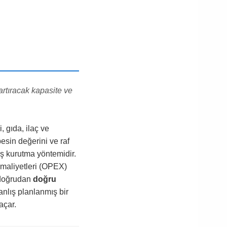
artıracak kapasite ve
, gıda, ilaç ve
besin değerini ve raf
ş kurutma yöntemidir.
maliyetleri (OPEX)
ı doğrudan
doğru
anlış planlanmış bir
açar.