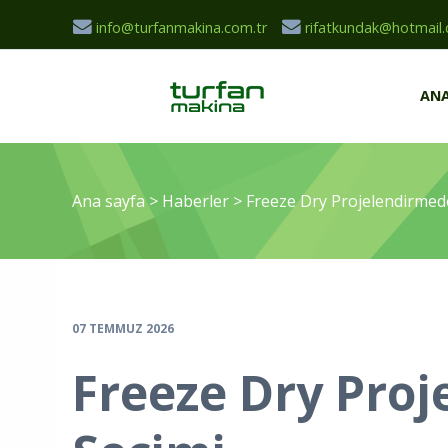
info@turfanmakina.com.tr
rifatkundak@hotmail
ANA
Ana sayfa
>
Haberler
>
Freeze Dry Projelendirmed
07 TEMMUZ 2026
Freeze Dry Pro