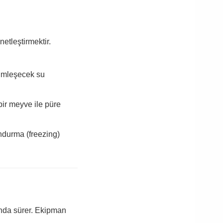
netleştirmektir.
limleşecek su
bir meyve ile püre
ndurma (freezing)
sında sürer. Ekipman