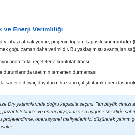
 ve Enerji Verimliliği
dry cihazı almak yerine, projenin toplam kapasitesini
modüler (b
ek çoğu zaman daha verimlidir. Bu yaklaşım şu avantajları sağ
aynı anda farklı reçetelerle kurutulabilmesi.
za durumlarında üretimin tamamen durmaması.
 sadece ihtiyaç duyulan cihazların çalıştırılarak enerji tasarru
ze Dry yatırımlarında doğru kapasite seçimi, "en büyük cihazı a
pazar talebinize ve enerji altyapınıza en uygun esnekliğe sahi
u projelendirme, operasyonel maliyetlerinizi düşürerek yatırım g
saltır.