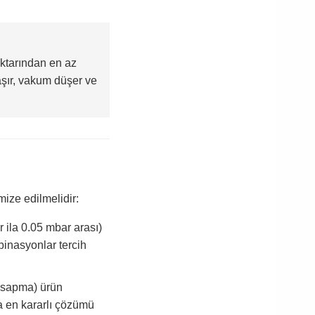
iktarından en az
şır, vakum düşer ve
ize edilmelidir:
 ila 0.05 mbar arası)
binasyonlar tercih
C sapma) ürün
da en kararlı çözümü