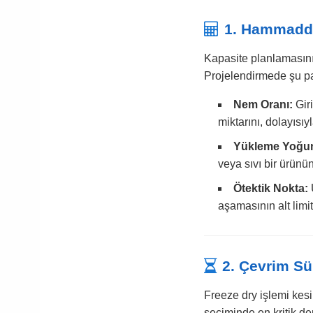
1. Hammadde
Kapasite planlamasının
Projelendirmede şu pa
Nem Oranı:
Gir
miktarını, dolayısıy
Yükleme Yoğun
veya sıvı bir ürünü
Ötektik Nokta:
aşamasının alt limi
2. Çevrim S
Freeze dry işlemi kesik
seçiminde en kritik d