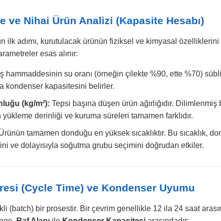
 ve Nihai Ürün Analizi (Kapasite Hesabı)
 ilk adımı, kurutulacak ürünün fiziksel ve kimyasal özelliklerini 
rametreler esas alınır:
iş hammaddesinin su oranı (örneğin çilekte %90, ette %70) süb
la kondenser kapasitesini belirler.
luğu (kg/m²):
Tepsi başına düşen ürün ağırlığıdır. Dilimlenmiş 
n yükleme derinliği ve kuruma süreleri tamamen farklıdır.
Ürünün tamamen donduğu en yüksek sıcaklıktır. Bu sıcaklık, do
tini ve dolayısıyla soğutma grubu seçimini doğrudan etkiler.
üresi (Cycle Time) ve Kondenser Uyumu
li (batch) bir prosestir. Bir çevrim genellikle 12 ila 24 saat ara
enge,
Raf Alanı
ile
Kondenser Kapasitesi
arasındadır: