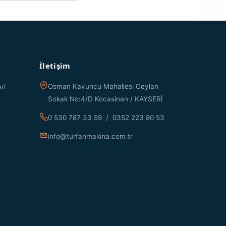
İletişim
Osman Kavuncu Mahallesi Ceylan
ri
Sokak No:4/D Kocasinan / KAYSERİ
0 530 787 33 59 / 0352 223 80 53
info@turfanmakina.com.tr