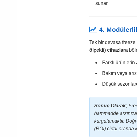
sunar.
4. Modülerlik
Tek bir devasa freeze 
ölçekli) cihazlara
bölm
Farklı ürünlerin 
Bakım veya arı
Düşük sezonlarda
Sonuç Olarak;
Free
hammadde arzınıza, 
kurgulamaktır. Doğr
(ROI) ciddi oranda kı