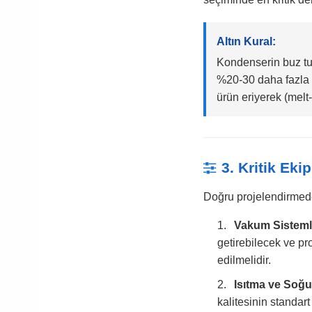
Altın Kural:
Kondenserin buz tu
%20-30 daha fazla 
ürün eriyerek (melt
3. Kritik Ek
Doğru projelendirmede 
Vakum Sistemle
getirebilecek ve pr
edilmelidir.
Isıtma ve Soğu
kalitesinin standar