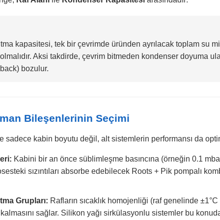
tma kapasitesi, tek bir çevrimde üründen ayrılacak toplam su m
olmalıdır. Aksi takdirde, çevrim bitmeden kondenser doyuma ula
-back) bozulur.
ipman Bileşenlerinin Seçimi
sadece kabin boyutu değil, alt sistemlerin performansı da optim
ri:
Kabini bir an önce süblimleşme basıncına (örneğin 0.1 mbar
osesteki sızıntıları absorbe edebilecek Roots + Pik pompalı kom
tma Grupları:
Rafların sıcaklık homojenliği (raf genelinde ±1°
t kalmasını sağlar. Silikon yağı sirkülasyonlu sistemler bu konu