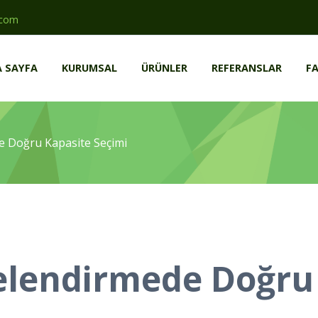
.com
 SAYFA
KURUMSAL
ÜRÜNLER
REFERANSLAR
FA
e Doğru Kapasite Seçimi
jelendirmede Doğru