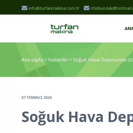
info@turfanmakina.com.tr
rifatkundak@hotmail
ANA
Ana sayfa
>
Haberler
>
Soğuk Hava Deposunda İzol
07 TEMMUZ 2026
Soğuk Hava Dep