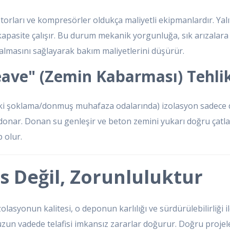
ları ve kompresörler oldukça maliyetli ekipmanlardır. Yalıtı
pasite çalışır. Bu durum mekanik yorgunluğa, sık arızalara
 kalmasını sağlayarak bakım maliyetlerini düşürür.
Heave" (Zemin Kabarması) Tehli
daki şoklama/donmuş muhafaza odalarında) izolasyon sadece 
donar. Donan su genleşir ve beton zemini yukarı doğru çatla
 olur.
s Değil, Zorunluluktur
syonun kalitesi, o deponun karlılığı ve sürdürülebilirliği ile
 uzun vadede telafisi imkansız zararlar doğurur. Doğru projele