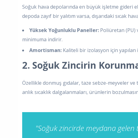
Soğuk hava depolarında en büyük işletme gideri elekt
depoda zayıf bir yalıtım varsa, dışarıdaki sıcak ha
Yüksek Yoğunluklu Paneller:
Poliüretan (PU) v
minimuma indirir.
Amortisman:
Kaliteli bir izolasyon için yapılan
2. Soğuk Zincirin Korunm
Özellikle donmuş gıdalar, taze sebze-meyveler ve tıb
anlık sıcaklık dalgalanmaları, ürünlerin bozulması
"Soğuk zincirde meydana gelen te