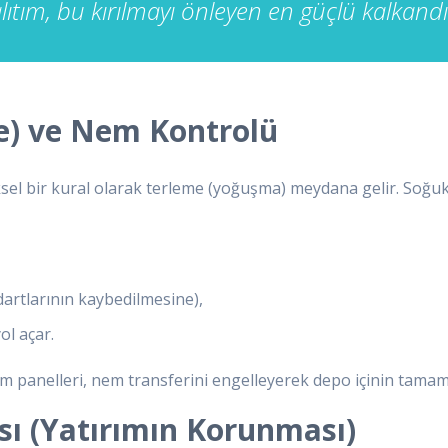
lıtım, bu kırılmayı önleyen en güçlü kalkandı
e) ve Nem Kontrolü
ziksel bir kural olarak terleme (yoğuşma) meydana gelir. So
artlarının kaybedilmesine),
ol açar.
m panelleri, nem transferini engelleyerek depo içinin tamame
ı (Yatırımın Korunması)