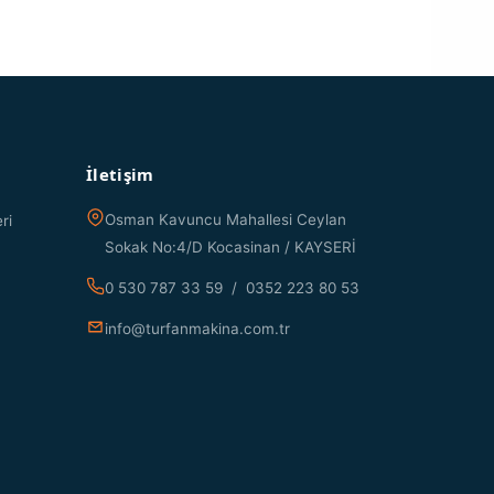
İletişim
Osman Kavuncu Mahallesi Ceylan
ri
Sokak No:4/D Kocasinan / KAYSERİ
0 530 787 33 59 / 0352 223 80 53
info@turfanmakina.com.tr