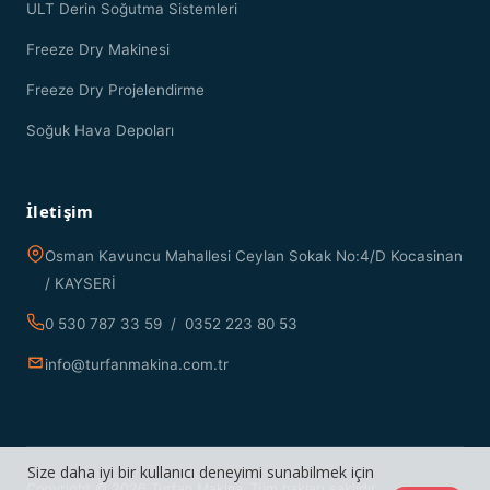
ULT Derin Soğutma Sistemleri
Freeze Dry Makinesi
Freeze Dry Projelendirme
Soğuk Hava Depoları
İletişim
Osman Kavuncu Mahallesi Ceylan Sokak No:4/D Kocasinan
/ KAYSERİ
0 530 787 33 59 / 0352 223 80 53
info@turfanmakina.com.tr
Size daha iyi bir kullanıcı deneyimi sunabilmek için
Copyright © 2026 Turfan Makina. Tüm hakları saklıdır.