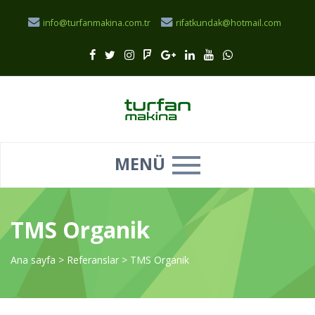
info@turfanmakina.com.tr
rifatkundak@hotmail.com
MENÜ
TMS Organik
Ana sayfa
>
Referanslar
>
TMS Organik