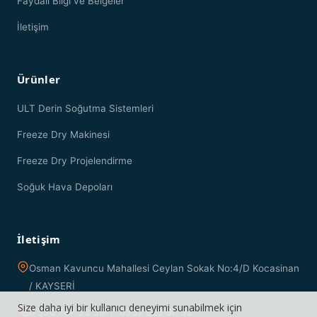
Faydalı Bilgi ve Belgeler
İletişim
Ürünler
ULT Derin Soğutma Sistemleri
Freeze Dry Makinesi
Freeze Dry Projelendirme
Soğuk Hava Depoları
İletişim
Osman Kavuncu Mahallesi Ceylan Sokak No:4/D Kocasinan
/ KAYSERİ
Size daha iyi bir kullanıcı deneyimi sunabilmek için
0 530 787 33 59 / 0352 223 80 53