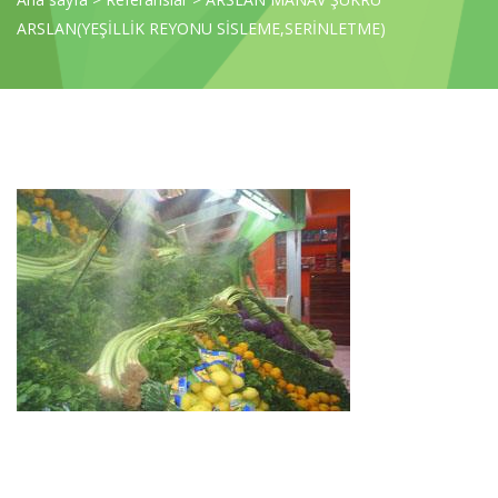
ARSLAN(YEŞİLLİK REYONU SİSLEME,SERİNLETME)