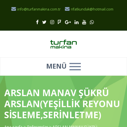
info@turfanmakina.com.tr
rifatkundak@hotmail.com
MENÜ
ARSLAN MANAV ŞÜKRÜ
ARSLAN(YEŞİLLİK REYONU
SİSLEME,SERİNLETME)
Ana sayfa
>
Referanslar
>
ARSLAN MANAV ŞÜKRÜ