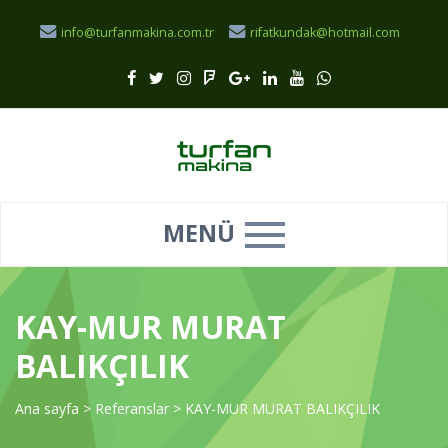
info@turfanmakina.com.tr
rifatkundak@hotmail.com
MENÜ
KAY-MUR MURAT
BALIKÇILIK
Ana sayfa
>
Referanslar
>
KAY-MUR MURAT BALIKÇILIK