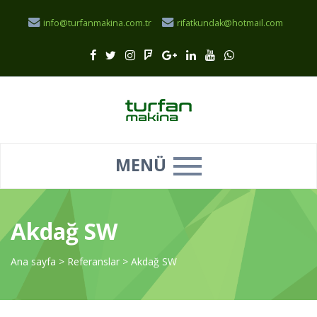
info@turfanmakina.com.tr
rifatkundak@hotmail.com
MENÜ
Akdağ SW
Ana sayfa
>
Referanslar
>
Akdağ SW