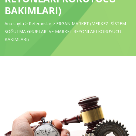
BAKIMLARI)
Ana sayfa
>
Referanslar
>
ERGAN MARKET (MERKEZİ SİSTEM
SOĞUTMA GRUPLARI VE MARKET REYONLARI KORUYUCU
BAKIMLARI)