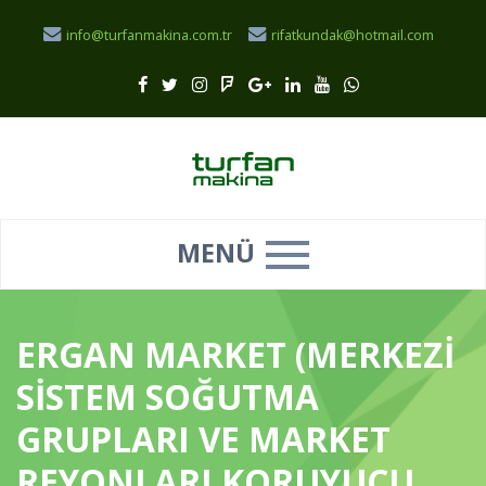
info@turfanmakina.com.tr
rifatkundak@hotmail.com
MENÜ
ERGAN MARKET (MERKEZİ
SİSTEM SOĞUTMA
GRUPLARI VE MARKET
REYONLARI KORUYUCU