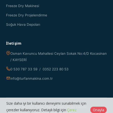
Freeze Dry Makinesi
Freeze Dry Projelendirme
Soğuk Hava Depoları
İletişim
Osman Kavuncu Mahallesi Ceylan Sokak No:4/D Kocasinan
/ KAYSERİ
0 530 787 33 59 / 0352 223 80 53
info@turfanmakina.com.tr
Size daha iyi bir kullanıcı deneyimi sunabilmek için
Copyright © 2026 Turfan Makina. Tüm hakları saklıdır.
çerezler kullanıyoruz. Detaylı bilgi için
Çerez
Onayla
Çerez Politikası
|
Web Tasarım Kentmedia