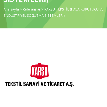
Ana sayfa
>
Referanslar
>
KARSU TEKSTİL (HAVA KURUTUCU VE
ENDÜSTRİYEL SOĞUTMA SİSTEMLERİ)