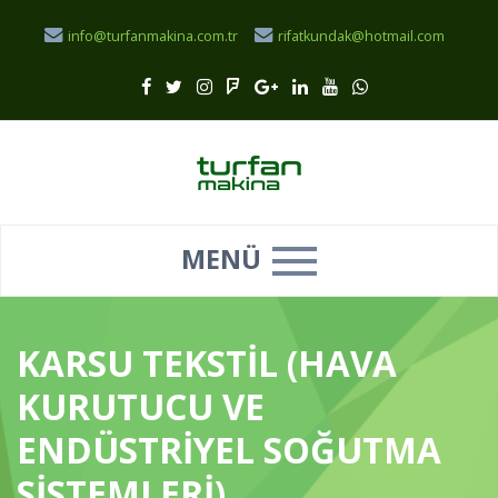
info@turfanmakina.com.tr
rifatkundak@hotmail.com
MENÜ
KARSU TEKSTİL (HAVA
KURUTUCU VE
ENDÜSTRİYEL SOĞUTMA
SİSTEMLERİ)