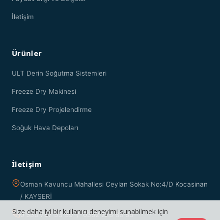
İletişim
Ürünler
ULT Derin Soğutma Sistemleri
Freeze Dry Makinesi
Freeze Dry Projelendirme
Soğuk Hava Depoları
İletişim
Osman Kavuncu Mahallesi Ceylan Sokak No:4/D Kocasinan
/ KAYSERİ
Size daha iyi bir kullanıcı deneyimi sunabilmek için
0 530 787 33 59 / 0352 223 80 53