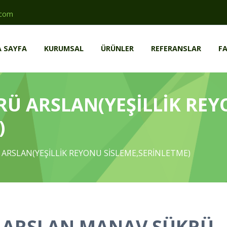
.com
 SAYFA
KURUMSAL
ÜRÜNLER
REFERANSLAR
FA
Ü ARSLAN(YEŞİLLİK RE
)
ARSLAN(YEŞİLLİK REYONU SİSLEME,SERİNLETME)
ARSLAN MANAV ŞÜKRÜ