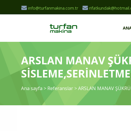
info@turfanmakina.com.tr
rifatkundak@hotmail
ANA
ARSLAN MANAV ŞÜKR
SİSLEME,SERİNLETME
Ana sayfa
>
Referanslar
>
ARSLAN MANAV ŞÜKRÜ 