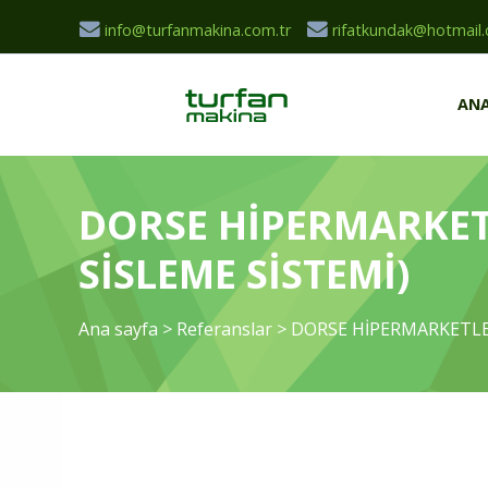
info@turfanmakina.com.tr
rifatkundak@hotmail
ANA
DORSE HİPERMARKETL
SİSLEME SİSTEMİ)
Ana sayfa
>
Referanslar
>
DORSE HİPERMARKETLER 