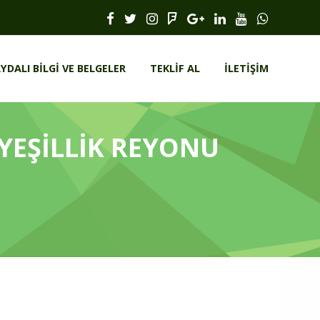
YDALI BILGI VE BELGELER
TEKLIF AL
İLETIŞIM
 YEŞİLLİK REYONU
R