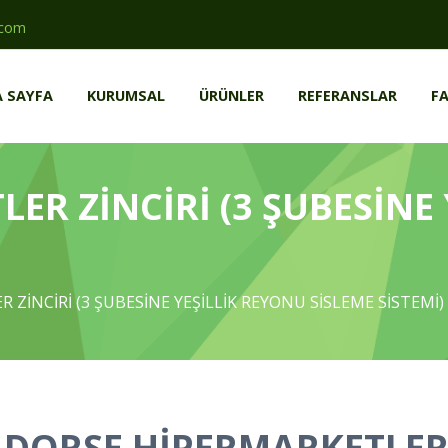
.com
 SAYFA
KURUMSAL
ÜRÜNLER
REFERANSLAR
FA
ER ZİNCİRİ (3 ŞUBESİNE
ZİNCİRİ (3 ŞUBESİNE YEŞİLLİK REYONU SİSLEME SİSTEMİ)
DORSE HİPERMARKETLE