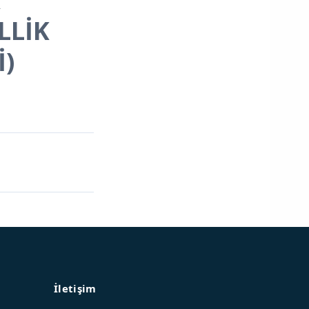
LLİK
İ)
İletişim