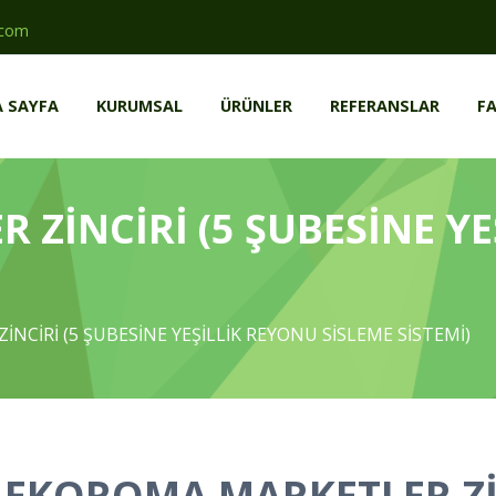
.com
 SAYFA
KURUMSAL
ÜRÜNLER
REFERANSLAR
FA
ZİNCİRİ (5 ŞUBESİNE YE
NCİRİ (5 ŞUBESİNE YEŞİLLİK REYONU SİSLEME SİSTEMİ)
EKOROMA MARKETLER Zİ