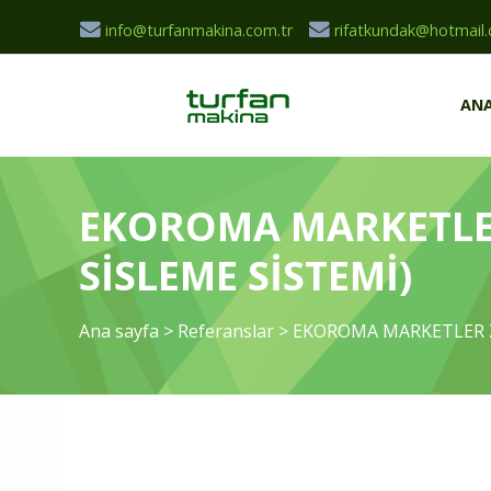
info@turfanmakina.com.tr
rifatkundak@hotmail
ANA
EKOROMA MARKETLER 
SİSLEME SİSTEMİ)
Ana sayfa
>
Referanslar
>
EKOROMA MARKETLER Zİ