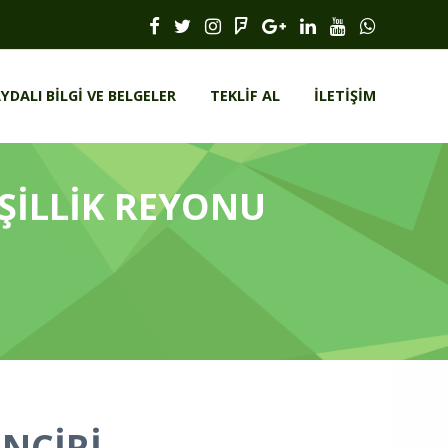
YDALI BILGI VE BELGELER
TEKLIF AL
İLETIŞIM
ŞİLLİK REYONU
NCİRİ