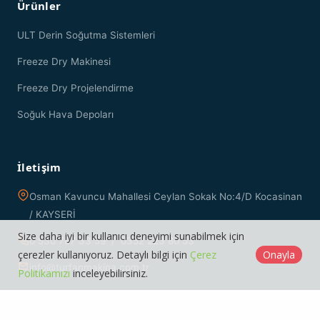
Ürünler
ULT Derin Soğutma Sistemleri
Freeze Dry Makinesi
Freeze Dry Projelendirme
Soğuk Hava Depoları
İletişim
Osman Kavuncu Mahallesi Ceylan Sokak No:4/D Kocasinan
/ KAYSERİ
Size daha iyi bir kullanıcı deneyimi sunabilmek için
0 530 787 33 59 / 0352 223 80 53
çerezler kullanıyoruz. Detaylı bilgi için
Çerez
Onayla
info@turfanmakina.com.tr
Politikamızı
inceleyebilirsiniz.