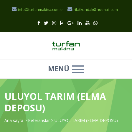
info@turfanmakina.com.tr
rifatkundak@hotmail.com
MENÜ
ULUYOL TARIM (ELMA
DEPOSU)
Ana sayfa
>
Referanslar
>
ULUYOL TARIM (ELMA DEPOSU)