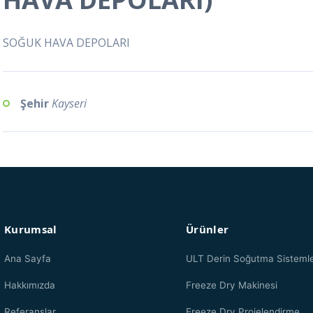
SOĞUK HAVA DEPOLARI
Şehir
Kayseri
Kurumsal
Ürünler
Ana Sayfa
ULT Derin Soğutma Sistemle
Hakkımızda
Freeze Dry Makinesi
Referanslar
Freeze Dry Projelendirme