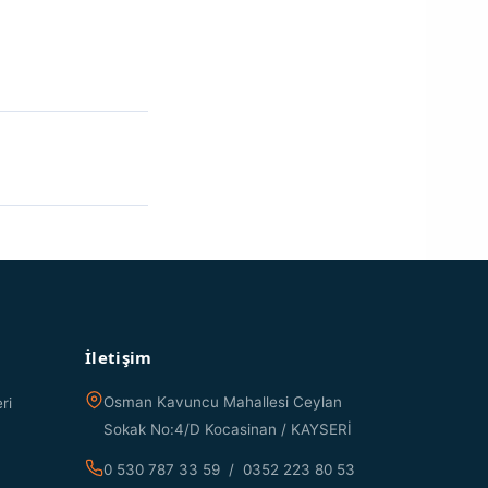
İletişim
Osman Kavuncu Mahallesi Ceylan
ri
Sokak No:4/D Kocasinan / KAYSERİ
0 530 787 33 59 / 0352 223 80 53