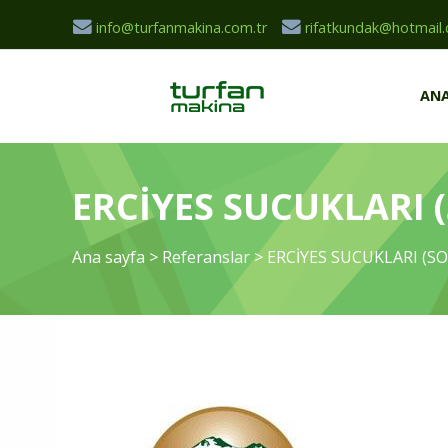
info@turfanmakina.com.tr
rifatkundak@hotmail
ANA
ERCİYES SUCUKLARI 
Ana sayfa
>
Referanslar
>
ERCİYES SUCUKLARI (S