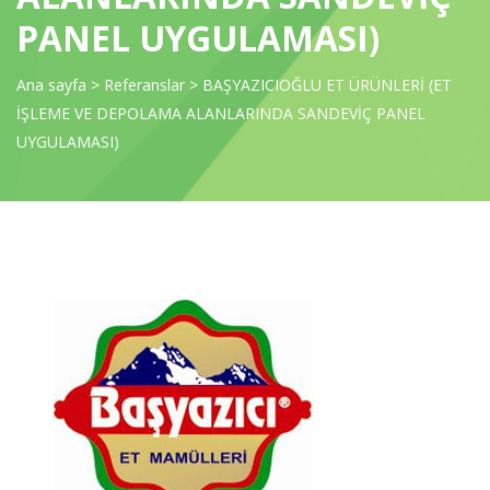
PANEL UYGULAMASI)
Ana sayfa
>
Referanslar
>
BAŞYAZICIOĞLU ET ÜRÜNLERİ (ET
İŞLEME VE DEPOLAMA ALANLARINDA SANDEVİÇ PANEL
UYGULAMASI)