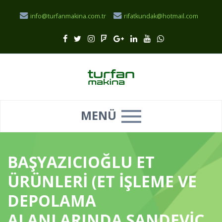
info@turfanmakina.com.tr
rifatkundak@hotmail.com
MENÜ
BAŞYAZICIOĞLU ET
ÜRÜNLERİ (ET İŞLEME VE
DEPOLAMA
ALANLARINDA SANDEVİÇ