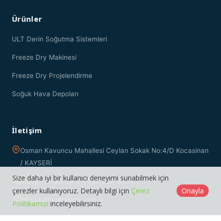
Ürünler
ULT Derin Soğutma Sistemleri
Freeze Dry Makinesi
Freeze Dry Projelendirme
Soğuk Hava Depoları
İletişim
Osman Kavuncu Mahallesi Ceylan Sokak No:4/D Kocasinan
/ KAYSERİ
Size daha iyi bir kullanıcı deneyimi sunabilmek için
0 530 787 33 59 / 0352 223 80 53
çerezler kullanıyoruz. Detaylı bilgi için
Çerez
Onayla
info@turfanmakina.com.tr
Politikamızı
inceleyebilirsiniz.