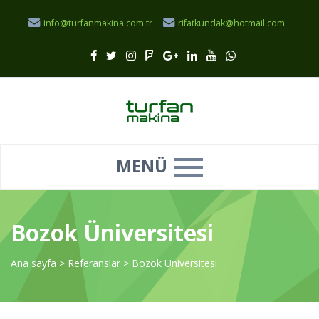
info@turfanmakina.com.tr
rifatkundak@hotmail.com
MENÜ
Bozok Üniversitesi
Ana sayfa
>
Referanslar
>
Bozok Üniversitesi