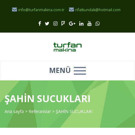
info@turfanmakina.com.tr
rifatkundak@hotmail.com
MENÜ
ŞAHİN SUCUKLARI
Ana sayfa
>
Referanslar
>
ŞAHİN SUCUKLARI