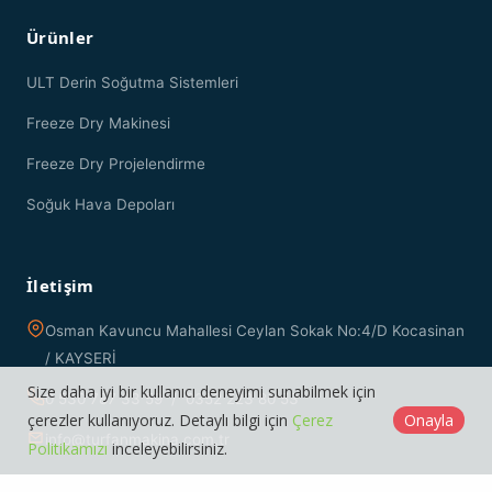
Ürünler
ULT Derin Soğutma Sistemleri
Freeze Dry Makinesi
Freeze Dry Projelendirme
Soğuk Hava Depoları
İletişim
Osman Kavuncu Mahallesi Ceylan Sokak No:4/D Kocasinan
/ KAYSERİ
Size daha iyi bir kullanıcı deneyimi sunabilmek için
0 530 787 33 59 / 0352 223 80 53
çerezler kullanıyoruz. Detaylı bilgi için
Çerez
Onayla
info@turfanmakina.com.tr
Politikamızı
inceleyebilirsiniz.